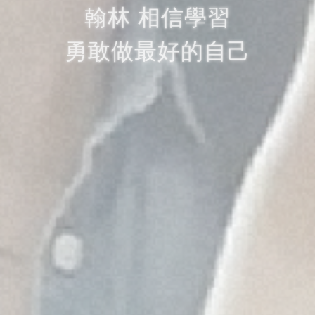
世上唯一的問卷
翰林 相信學習
勇敢做最好的自己
你會怎麼做答